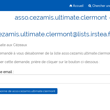
Accueil
Chercher une
asso.cezamis.ultimate.clermont
Formulaire d
Index des li
ezamis.ultimate.clermont@lists.irstea.f
Parcourir les
ate aux Cézeaux
emandé à vous désabonner de la liste asso.cezamis.ultimate.clermon
er cette demande, prière de cliquer sur le bouton ci-dessous :
e email :