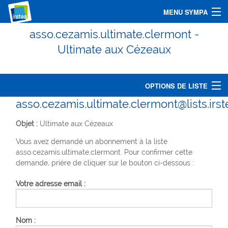
MENU SYMPA
asso.cezamis.ultimate.clermont -
Accueil
Ultimate aux Cézeaux
Chercher une liste
Assistance
OPTIONS DE LISTE
asso.cezamis.ultimate.clermont@lists.irste
Acces Shibboleth
Options de liste
Objet :
Ultimate aux Cézeaux
Connexion
Liste fermée
Vous avez demandé un abonnement à la liste
asso.cezamis.ultimate.clermont. Pour confirmer cette
Contacter le propriétaire
demande, prière de cliquer sur le bouton ci-dessous :
Accueil de la liste
Votre adresse email :
S'abonner
Nom :
Se désabonner